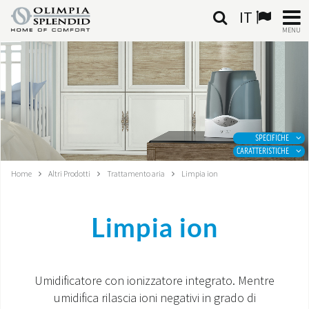
IT
MENU
ITALIANO
HOME
CLIMATIZZAZIONE
SPECIFICHE
CARATTERISTICHE
RISCALDAMENTO
Home
Altri Prodotti
Trattamento aria
Limpia ion
TRATTAMENTO ARIA
Limpia ion
SISTEMI INTEGRATI
NEGOZI
Umidificatore con ionizzatore integrato. Mentre
umidifica rilascia ioni negativi in grado di
CONTATTI