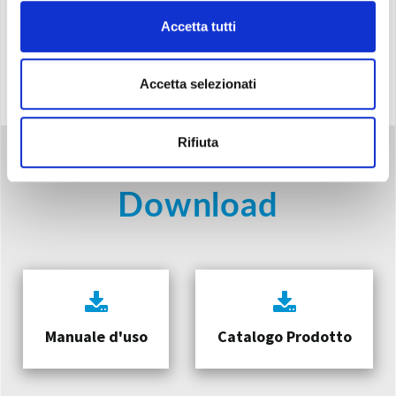
Il led immerso nell’acqua varia colore lentamente
Accetta tutti
creando
un’atmosfera intima e rilassante
Accetta selezionati
Rifiuta
Download
Manuale d'uso
Catalogo Prodotto