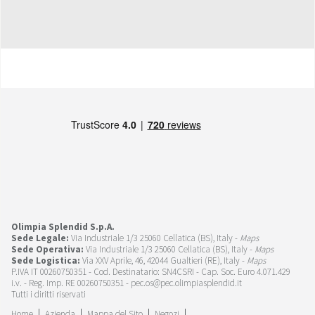
Olimpia Splendid S.p.A.
Sede Legale:
Via Industriale 1/3 25060 Cellatica (BS), Italy -
Maps
Sede Operativa:
Via Industriale 1/3 25060 Cellatica (BS), Italy -
Maps
Sede Logistica:
Via XXV Aprile, 46, 42044 Gualtieri (RE), Italy -
Maps
P.IVA IT 00260750351 - Cod. Destinatario: SN4CSRI - Cap. Soc. Euro 4.071.429
i.v. - Reg. Imp. RE 00260750351 - pec.os@pec.olimpiasplendid.it
Tutti i diritti riservati
Home
Azienda
Mappa del Sito
Negozi