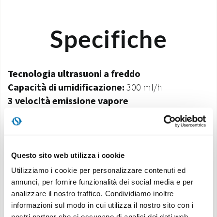
Specifiche
Tecnologia ultrasuoni a freddo
Capacità di umidificazione:
300 ml/h
3 velocità emissione vapore
Capacità tanica:
6l
Timer 8h
Livello acqua visibile
Allarme tanica vuota
Questo sito web utilizza i cookie
Area umidificabile:
40 m²
Utilizziamo i cookie per personalizzare contenuti ed
annunci, per fornire funzionalità dei social media e per
analizzare il nostro traffico. Condividiamo inoltre
Caratteristiche
informazioni sul modo in cui utilizza il nostro sito con i
nostri partner che si occupano di analisi dei dati web,