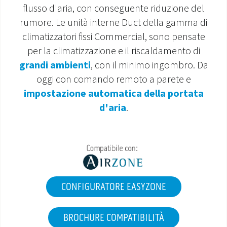
flusso d'aria, con conseguente riduzione del
MONDO OS
rumore. Le unità interne Duct della gamma di
climatizzatori fissi Commercial, sono pensate
INCENTIVI E DETRAZIONI
per la climatizzazione e il riscaldamento di
grandi ambienti
, con il minimo ingombro. Da
ASSISTENZA E GARANZIE
oggi con comando remoto a parete e
impostazione automatica della portata
CENTRI ASSISTENZA E RICAMBI
d'aria
.
AREA DOWNLOAD
CONFIGURATORE EASYZONE
BROCHURE COMPATIBILITÀ