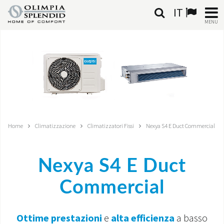
IT
MENU
ITALIANO
HOME
CLIMATIZZAZIONE
RISCALDAMENTO
Home
Climatizzazione
Climatizzatori Fissi
Nexya S4 E Duct Commercial
TRATTAMENTO ARIA
Nexya S4 E Duct
SISTEMI INTEGRATI
Commercial
NEGOZI
CONTATTI
Ottime prestazioni
e
alta efficienza
a basso