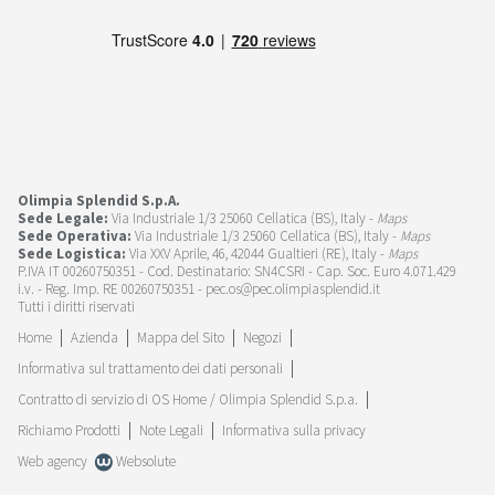
Olimpia Splendid S.p.A.
Sede Legale:
Via Industriale 1/3 25060 Cellatica (BS), Italy -
Maps
Sede Operativa:
Via Industriale 1/3 25060 Cellatica (BS), Italy -
Maps
Sede Logistica:
Via XXV Aprile, 46, 42044 Gualtieri (RE), Italy -
Maps
P.IVA IT 00260750351 - Cod. Destinatario: SN4CSRI - Cap. Soc. Euro 4.071.429
i.v. - Reg. Imp. RE 00260750351 - pec.os@pec.olimpiasplendid.it
Tutti i diritti riservati
Home
Azienda
Mappa del Sito
Negozi
Informativa sul trattamento dei dati personali
Contratto di servizio di OS Home / Olimpia Splendid S.p.a.
Richiamo Prodotti
Note Legali
Informativa sulla privacy
Web agency
Websolute