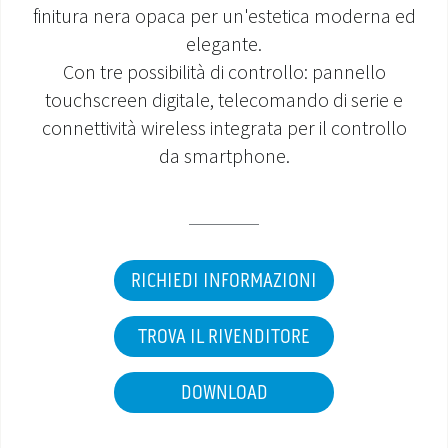
finitura nera opaca per un'estetica moderna ed
MONDO OS
elegante.
Con tre possibilità di controllo: pannello
INCENTIVI E DETRAZIONI
touchscreen digitale, telecomando di serie e
connettività wireless integrata per il controllo
ASSISTENZA E GARANZIE
da smartphone.
CENTRI ASSISTENZA E RICAMBI
AREA DOWNLOAD
RICHIEDI INFORMAZIONI
TROVA IL RIVENDITORE
DOWNLOAD