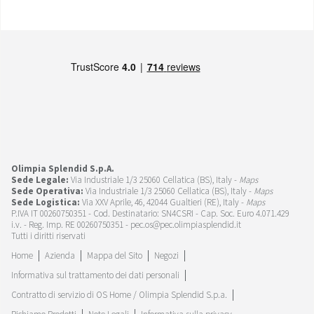
Olimpia Splendid S.p.A.
Sede Legale:
Via Industriale 1/3 25060 Cellatica (BS), Italy -
Maps
Sede Operativa:
Via Industriale 1/3 25060 Cellatica (BS), Italy -
Maps
Sede Logistica:
Via XXV Aprile, 46, 42044 Gualtieri (RE), Italy -
Maps
P.IVA IT 00260750351 - Cod. Destinatario: SN4CSRI - Cap. Soc. Euro 4.071.429
i.v. - Reg. Imp. RE 00260750351 - pec.os@pec.olimpiasplendid.it
Tutti i diritti riservati
Home
Azienda
Mappa del Sito
Negozi
Informativa sul trattamento dei dati personali
Contratto di servizio di OS Home / Olimpia Splendid S.p.a.