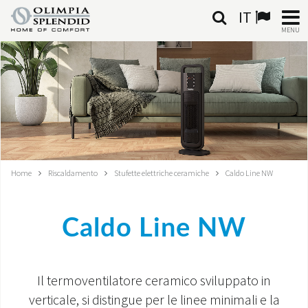
IT
MENU
ITALIANO
HOME
CLIMATIZZAZIONE
RISCALDAMENTO
Home
Riscaldamento
Stufette elettriche ceramiche
Caldo Line NW
TRATTAMENTO ARIA
Caldo Line NW
SISTEMI INTEGRATI
NEGOZI
Il termoventilatore ceramico sviluppato in
CONTATTI
verticale, si distingue per le linee minimali e la