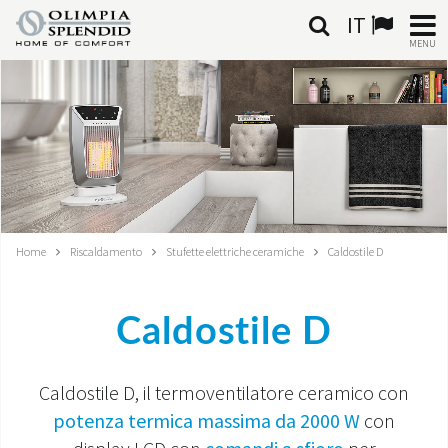
IT
MENU
ITALIANO
HOME
CLIMATIZZAZIONE
RISCALDAMENTO
Home
Riscaldamento
Stufette elettriche ceramiche
Caldostile D
TRATTAMENTO ARIA
Caldostile D
SISTEMI INTEGRATI
NEGOZI
Caldostile D, il termoventilatore ceramico con
potenza termica massima da 2000 W
con
CONTATTI