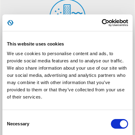
This website uses cookies
BASE OSCILLANTE
We use cookies to personalise content and ads, to
Oscillazione automatica del flusso d’aria in orizzontale, per una
provide social media features and to analyse our traffic.
maggiore diffusione del calore.
We also share information about your use of our site with
our social media, advertising and analytics partners who
may combine it with other information that you’ve
provided to them or that they’ve collected from your use
of their services.
Consent
2000W CON TECNOLOGIA CERAMICA
Necessary
Selection
La resistenza in ceramica garantisce una diffusione del calore