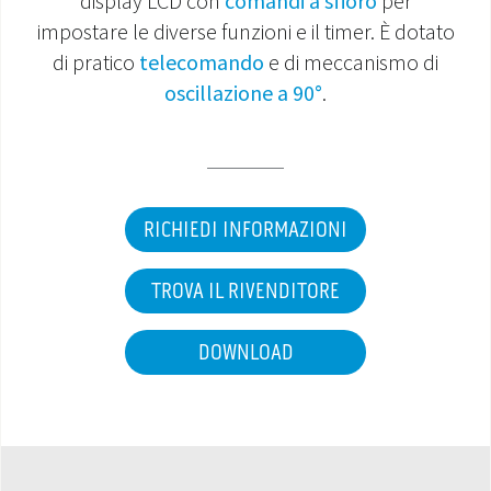
display LCD con
comandi a sfioro
per
impostare le diverse funzioni e il timer. È dotato
MONDO OS
di pratico
telecomando
e di meccanismo di
oscillazione a 90°
.
INCENTIVI E DETRAZIONI
ASSISTENZA E GARANZIE
CENTRI ASSISTENZA E RICAMBI
RICHIEDI INFORMAZIONI
AREA DOWNLOAD
TROVA IL RIVENDITORE
DOWNLOAD