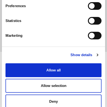
più uniforme e costante.
Preferences
Statistics
Marketing
Show details
Specifiche
Allow all
Potenza termica
max: 2000 W
Allow selection
Resistenza Ceramica
Timer
Deny
Display touch LCD