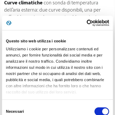
Curve climatiche
con sonda di temperatura
dell’aria esterna: due curve disponibili, una per
raffreddamento ed una per riscaldamento. Le
curve climatiche permettono di variare la
temperatura dell’acqua di alimentazione
dell’impianto in funzione delle condizioni
Questo sito web utilizza i cookie
climatiche esterne, adeguando il fabbisogno
Utilizziamo i cookie per personalizzare contenuti ed
termico dell’edificio, al fine di ottenere un
annunci, per fornire funzionalità dei social media e per
risparmio energetico.
analizzare il nostro traffico. Condividiamo inoltre
informazioni sul modo in cui utilizza il nostro sito con i
Set point configurabili
: due set point in
nostri partner che si occupano di analisi dei dati web,
pubblicità e social media, i quali potrebbero combinarle
raffreddamento, Tre set point in riscaldamento
con altre informazioni che ha fornito loro o che hanno
(uno dei quali per ACS): i set point
raccolto dal suo utilizzo dei loro servizi.
sono selezionabili anche da contatto remoto.
Selezione
Resistenze elettriche doppio stadio di serie
:
Necessari
del