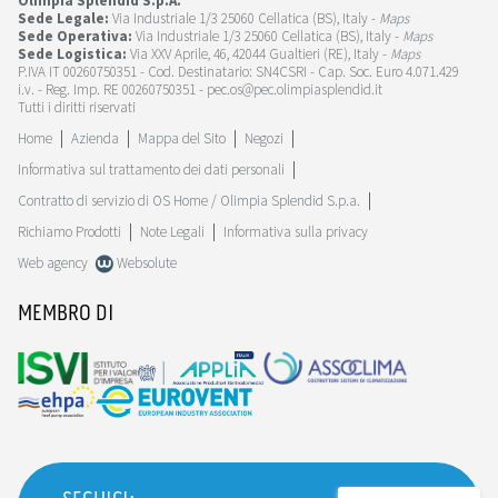
Olimpia Splendid S.p.A.
Sede Legale:
Via Industriale 1/3 25060 Cellatica (BS), Italy -
Maps
Sede Operativa:
Via Industriale 1/3 25060 Cellatica (BS), Italy -
Maps
Sede Logistica:
Via XXV Aprile, 46, 42044 Gualtieri (RE), Italy -
Maps
P.IVA IT 00260750351 - Cod. Destinatario: SN4CSRI - Cap. Soc. Euro 4.071.429
i.v. - Reg. Imp. RE 00260750351 - pec.os@pec.olimpiasplendid.it
Tutti i diritti riservati
Home
Azienda
Mappa del Sito
Negozi
Informativa sul trattamento dei dati personali
Contratto di servizio di OS Home / Olimpia Splendid S.p.a.
Richiamo Prodotti
Note Legali
Informativa sulla privacy
Web agency
Websolute
MEMBRO DI