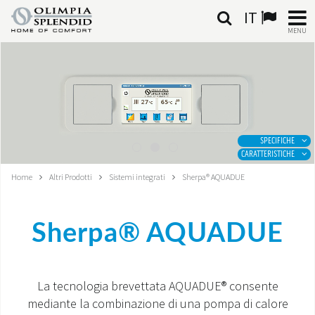
IT
MENU
ITALIANO
HOME
CLIMATIZZAZIONE
SPECIFICHE
CARATTERISTICHE
RISCALDAMENTO
Home
Altri Prodotti
Sistemi integrati
Sherpa® AQUADUE
TRATTAMENTO ARIA
Sherpa® AQUADUE
SISTEMI INTEGRATI
NEGOZI
La tecnologia brevettata AQUADUE® consente
mediante la combinazione di una pompa di calore
CONTATTI