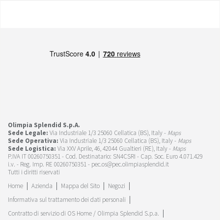
Olimpia Splendid S.p.A.
Sede Legale:
Via Industriale 1/3 25060 Cellatica (BS), Italy -
Maps
Sede Operativa:
Via Industriale 1/3 25060 Cellatica (BS), Italy -
Maps
Sede Logistica:
Via XXV Aprile, 46, 42044 Gualtieri (RE), Italy -
Maps
P.IVA IT 00260750351 - Cod. Destinatario: SN4CSRI - Cap. Soc. Euro 4.071.429
i.v. - Reg. Imp. RE 00260750351 - pec.os@pec.olimpiasplendid.it
Tutti i diritti riservati
Home
Azienda
Mappa del Sito
Negozi
Informativa sul trattamento dei dati personali
Contratto di servizio di OS Home / Olimpia Splendid S.p.a.