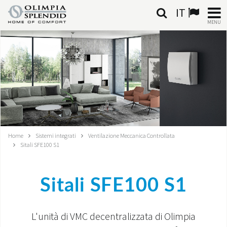
IT
MENU
ITALIANO
HOME
CLIMATIZZAZIONE
RISCALDAMENTO
Home
Sistemi integrati
Ventilazione Meccanica Controllata
TRATTAMENTO ARIA
Sitali SFE100 S1
SISTEMI INTEGRATI
Sitali SFE100 S1
NEGOZI
L'unità di VMC decentralizzata di Olimpia
CONTATTI