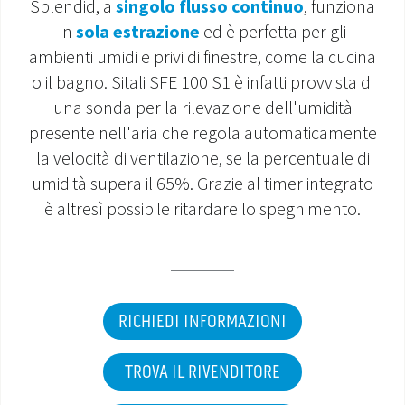
Splendid, a
singolo flusso continuo
, funziona
in
sola estrazione
ed è perfetta per gli
MONDO OS
ambienti umidi e privi di finestre, come la cucina
INCENTIVI E DETRAZIONI
o il bagno. Sitali SFE 100 S1 è infatti provvista di
una sonda per la rilevazione dell'umidità
ASSISTENZA E GARANZIE
presente nell'aria che regola automaticamente
la velocità di ventilazione, se la percentuale di
CENTRI ASSISTENZA E RICAMBI
umidità supera il 65%. Grazie al timer integrato
è altresì possibile ritardare lo spegnimento.
AREA DOWNLOAD
RICHIEDI INFORMAZIONI
TROVA IL RIVENDITORE