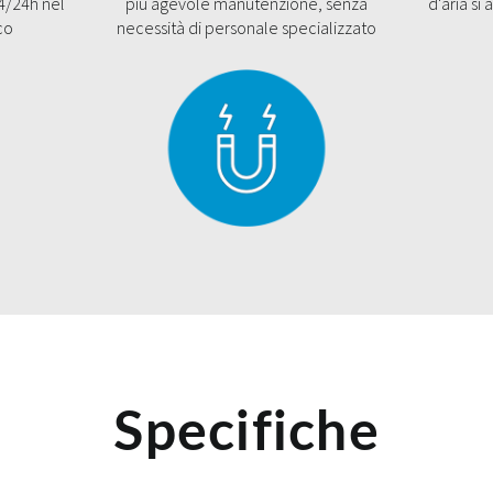
4/24h nel
più agevole manutenzione, senza
d'aria si
co
necessità di personale specializzato
Specifiche