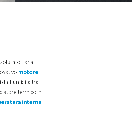
soltanto l'aria
novativo
motore
 dall'umidità tra
mbiatore termico in
eratura interna