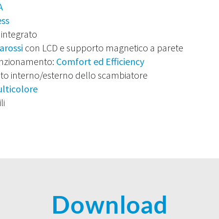
A
ess
 integrato
arossi
con LCD e supporto magnetico a parete
unzionamento:
Comfort ed Efficiency
ato interno/esterno dello scambiatore
lticolore
li
Download