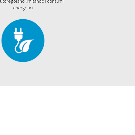
 autoregolano limitando i consumi
energetici