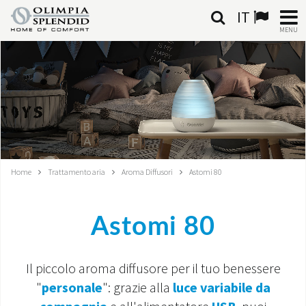
IT
MENU
ITALIANO
HOME
CLIMATIZZAZIONE
RISCALDAMENTO
Home
Trattamento aria
Aroma Diffusori
Astomi 80
TRATTAMENTO ARIA
Astomi 80
SISTEMI INTEGRATI
NEGOZI
Il piccolo aroma diffusore per il tuo benessere
"
personale
": grazie alla
luce variabile da
CONTATTI