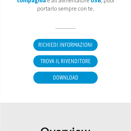
compagnia
e all'alimentatore
USB
, puoi
portarlo sempre con te.
MONDO OS
INCENTIVI E DETRAZIONI
ASSISTENZA E GARANZIE
RICHIEDI INFORMAZIONI
CENTRI ASSISTENZA E RICAMBI
TROVA IL RIVENDITORE
AREA DOWNLOAD
DOWNLOAD