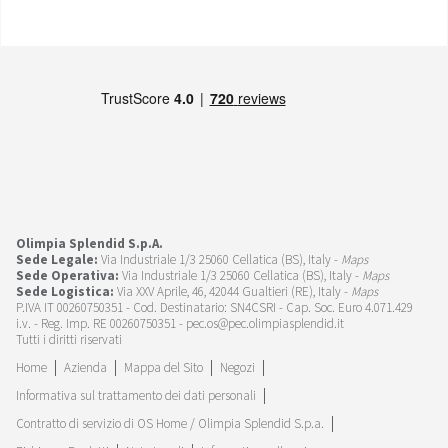
Olimpia Splendid S.p.A.
Sede Legale:
Via Industriale 1/3 25060 Cellatica (BS), Italy -
Maps
Sede Operativa:
Via Industriale 1/3 25060 Cellatica (BS), Italy -
Maps
Sede Logistica:
Via XXV Aprile, 46, 42044 Gualtieri (RE), Italy -
Maps
P.IVA IT 00260750351 - Cod. Destinatario: SN4CSRI - Cap. Soc. Euro 4.071.429
i.v. - Reg. Imp. RE 00260750351 - pec.os@pec.olimpiasplendid.it
Tutti i diritti riservati
Home
Azienda
Mappa del Sito
Negozi
Informativa sul trattamento dei dati personali
Contratto di servizio di OS Home / Olimpia Splendid S.p.a.