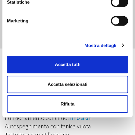
Statistiche
Marketing
Mostra dettagli
Accetta tutti
Specifiche
Accetta selezionati
Capacità tanica:
80 ml
Luce LED variabile per
cromoterapia
Rifiuta
Alimentatore:
cavo USB
Funzionamento continuo:
fino a 6h
Autospegnimento con tanica vuota
Tasto touch multifunzione