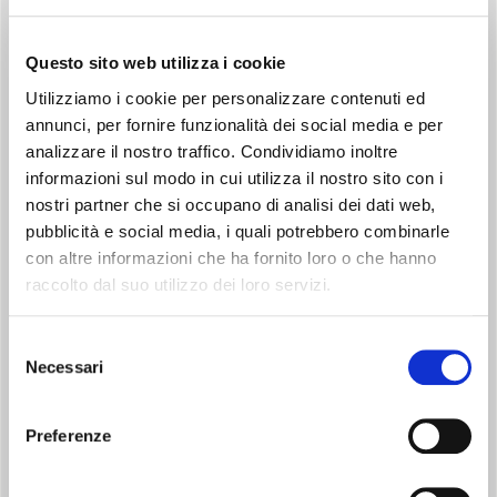
Questo sito web utilizza i cookie
Utilizziamo i cookie per personalizzare contenuti ed
CROMOTERAPIA
annunci, per fornire funzionalità dei social media e per
Fino a 6 colori di luci variabili, per un'immersiva sensazione di
analizzare il nostro traffico. Condividiamo inoltre
benessere
informazioni sul modo in cui utilizza il nostro sito con i
nostri partner che si occupano di analisi dei dati web,
pubblicità e social media, i quali potrebbero combinarle
con altre informazioni che ha fornito loro o che hanno
raccolto dal suo utilizzo dei loro servizi.
Selezione
Necessari
del
AUTONOMIA FINO A 6H
consenso
Dopo 6h di funzionamento continuo e quando rileva che la
Preferenze
tanica è vuota, si spegne in automatico