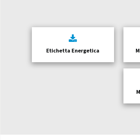
Etichetta Energetica
M
M