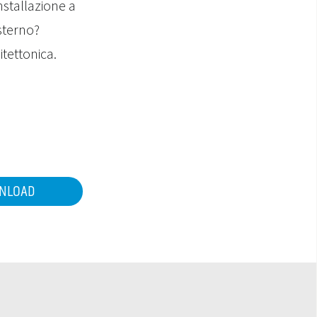
nstallazione a
esterno?
itettonica.
NLOAD