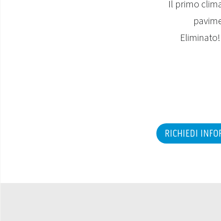
Il primo clim
pavimen
Eliminato!
RICHIEDI INF