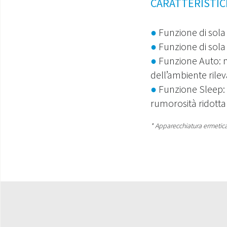
CARATTERISTIC
●
Funzione di sola
●
Funzione di sola
●
Funzione Auto: m
dell’ambiente rile
●
Funzione Sleep:
rumorosità ridott
* Apparecchiatura ermetic