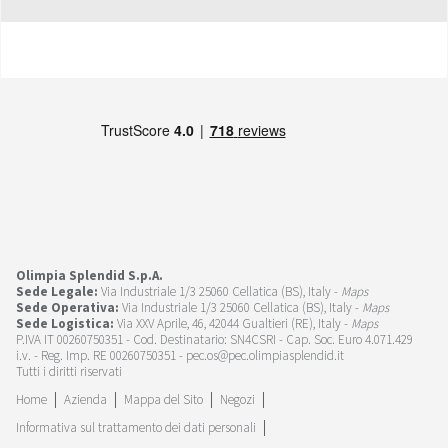
Olimpia Splendid S.p.A.
Sede Legale:
Via Industriale 1/3 25060 Cellatica (BS), Italy -
Maps
Sede Operativa:
Via Industriale 1/3 25060 Cellatica (BS), Italy -
Maps
Sede Logistica:
Via XXV Aprile, 46, 42044 Gualtieri (RE), Italy -
Maps
P.IVA IT 00260750351 - Cod. Destinatario: SN4CSRI - Cap. Soc. Euro 4.071.429
i.v. - Reg. Imp. RE 00260750351 - pec.os@pec.olimpiasplendid.it
Tutti i diritti riservati
Home
Azienda
Mappa del Sito
Negozi
Informativa sul trattamento dei dati personali