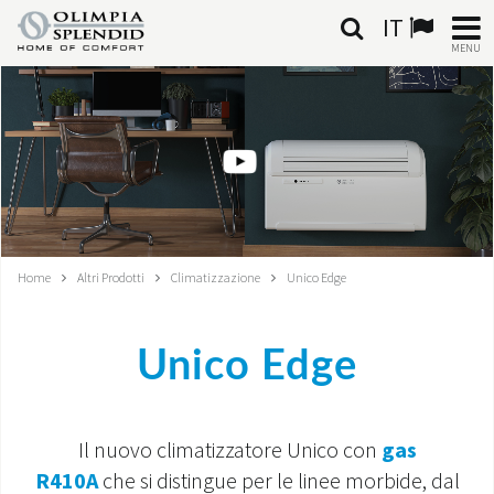
IT
MENU
ITALIANO
HOME
CLIMATIZZAZIONE
RISCALDAMENTO
Home
Altri Prodotti
Climatizzazione
Unico Edge
TRATTAMENTO ARIA
Unico Edge
SISTEMI INTEGRATI
NEGOZI
Il nuovo climatizzatore Unico con
gas
CONTATTI
R410A
che si distingue per le linee morbide, dal