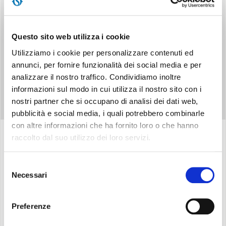
elettrostatico (con funzione anti-polvere) e filtro a carboni attivi
(efficace contro i cattivi odori).
Questo sito web utilizza i cookie
Utilizziamo i cookie per personalizzare contenuti ed
annunci, per fornire funzionalità dei social media e per
analizzare il nostro traffico. Condividiamo inoltre
informazioni sul modo in cui utilizza il nostro sito con i
nostri partner che si occupano di analisi dei dati web,
pubblicità e social media, i quali potrebbero combinarle
con altre informazioni che ha fornito loro o che hanno
raccolto dal suo utilizzo dei loro servizi.
Specifiche
Selezione
Necessari
del
consenso
Capacità nominale di raffreddamento:
2,7 kW *
Capacità nominale di riscaldamento:
2,5 kW *
Preferenze
Classe energetica in raffreddamento:
A*