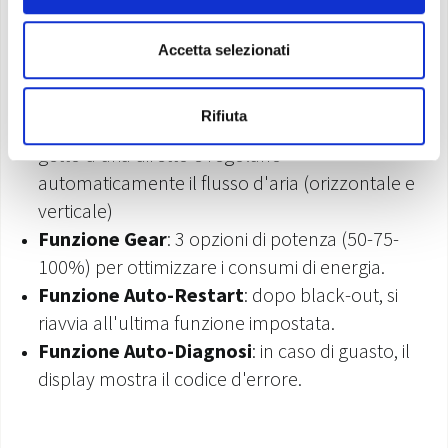
Turbo
Funzione Follow Me
: rilevamento preciso della
Accetta selezionati
temperatura nel punto in cui si trova il
telecomando
Rifiuta
Funzioni Breeze Away e Swing
: evitano un
getto d'aria diretto e regolano
automaticamente il flusso d'aria (orizzontale e
verticale)
Funzione Gear
: 3 opzioni di potenza (50-75-
100%) per ottimizzare i consumi di energia.
Funzione Auto-Restart
: dopo black-out, si
riavvia all'ultima funzione impostata.
Funzione Auto-Diagnosi
: in caso di guasto, il
display mostra il codice d'errore.