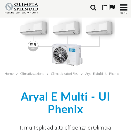
IT
MENU
ITALIANO
HOME
CLIMATIZZAZIONE
RISCALDAMENTO
Home
Climatizzazione
Climatizzatori Fissi
Aryal E Multi - UI Phenix
TRATTAMENTO ARIA
Aryal E Multi - UI
SISTEMI INTEGRATI
Phenix
NEGOZI
CONTATTI
Il multisplit ad alta efficienza di Olimpia