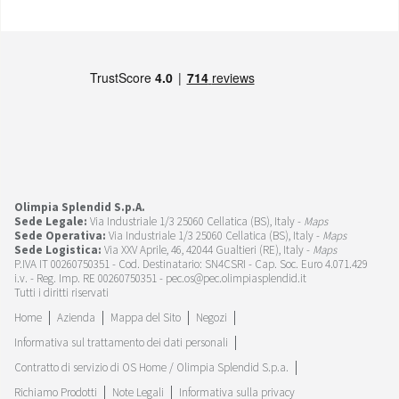
Olimpia Splendid S.p.A.
Sede Legale:
Via Industriale 1/3 25060 Cellatica (BS), Italy -
Maps
Sede Operativa:
Via Industriale 1/3 25060 Cellatica (BS), Italy -
Maps
Sede Logistica:
Via XXV Aprile, 46, 42044 Gualtieri (RE), Italy -
Maps
P.IVA IT 00260750351 - Cod. Destinatario: SN4CSRI - Cap. Soc. Euro 4.071.429
i.v. - Reg. Imp. RE 00260750351 - pec.os@pec.olimpiasplendid.it
Tutti i diritti riservati
Home
Azienda
Mappa del Sito
Negozi
Informativa sul trattamento dei dati personali
Contratto di servizio di OS Home / Olimpia Splendid S.p.a.
Richiamo Prodotti
Note Legali
Informativa sulla privacy