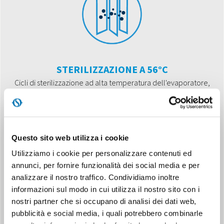
STERILIZZAZIONE A 56°C
Cicli di sterilizzazione ad alta temperatura dell'evaporatore,
per prevenire la formazione di batteri e migliorare la qualità
dell'aria.
Questo sito web utilizza i cookie
Utilizziamo i cookie per personalizzare contenuti ed
annunci, per fornire funzionalità dei social media e per
analizzare il nostro traffico. Condividiamo inoltre
informazioni sul modo in cui utilizza il nostro sito con i
FOLLOW ME
nostri partner che si occupano di analisi dei dati web,
Il telecomando funge da termostato a distanza, per garantire
pubblicità e social media, i quali potrebbero combinarle
un corretto controllo della temperatura nel punto in cui si