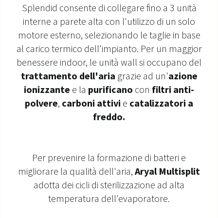
Splendid consente di collegare fino a 3 unità
MONDO OS
interne a parete alta con l'utilizzo di un solo
motore esterno, selezionando le taglie in base
INCENTIVI E DETRAZIONI
al carico termico dell'impianto. Per un maggior
benessere indoor, le unità wall si occupano del
ASSISTENZA E GARANZIE
trattamento dell'aria
grazie ad un'
azione
ionizzante
e la
purificano
con
filtri anti-
CENTRI ASSISTENZA E RICAMBI
polvere
,
carboni attivi
e
catalizzatori a
AREA DOWNLOAD
freddo.
Per prevenire la formazione di batteri e
migliorare la qualità dell'aria,
Aryal Multisplit
adotta dei cicli di sterilizzazione ad alta
temperatura dell'evaporatore.